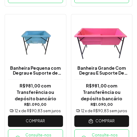
Banheira Pequena com
Banheira Grande Com
Degrau e Suporte de
Degrau E Suporte De
Ferro
Ferro - Rosa
R$981,00
com
R$981,00
com
Transferência ou
Transferência ou
depósito bancário
depósito bancário
R$1.090,00
R$1.090,00
12
x de
R$90,83
sem juros
12
x de
R$90,83
sem juros
COMPRAR
COMPRAR
Consulte-nos
Consulte-nos