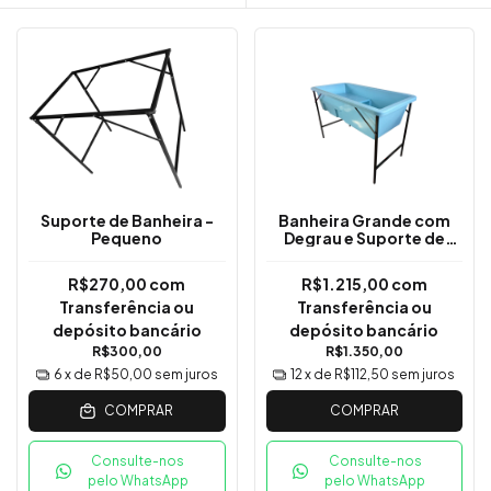
Suporte de Banheira -
Banheira Grande com
Pequeno
Degrau e Suporte de
Ferro
R$270,00
com
R$1.215,00
com
Transferência ou
Transferência ou
depósito bancário
depósito bancário
R$300,00
R$1.350,00
6
x de
R$50,00
sem juros
12
x de
R$112,50
sem juros
COMPRAR
COMPRAR
Consulte-nos
Consulte-nos
pelo WhatsApp
pelo WhatsApp