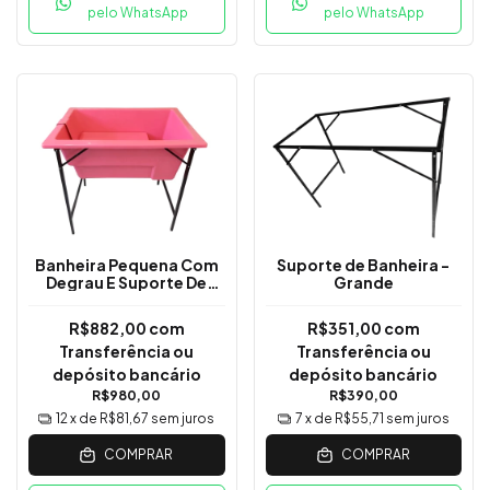
pelo WhatsApp
pelo WhatsApp
Banheira Pequena Com
Suporte de Banheira -
Degrau E Suporte De
Grande
Ferro - Rosa
R$882,00
com
R$351,00
com
Transferência ou
Transferência ou
depósito bancário
depósito bancário
R$980,00
R$390,00
12
x de
R$81,67
sem juros
7
x de
R$55,71
sem juros
COMPRAR
COMPRAR